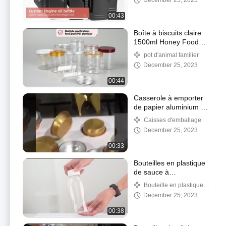
December 25, 2023
00:43
Boîte à biscuits claire
1500ml Honey Food
Packaging de sucrerie
pot d'animal familier
d'ANIMAL FAMILIER
December 25, 2023
00:44
Casserole à emporter
de papier aluminium de
rectangle de plateaux
Caisses d'emballage
de Tin Foil de friteuse
December 25, 2023
d'air de BARBECUE de
restaurant
00:33
Bouteilles en plastique
de sauce à
compression d'ANIMAL
Bouteille en plastique
FAMILIER avec le
de sauce à compression
December 25, 2023
couvercle Flip Top Food
Grade
00:38