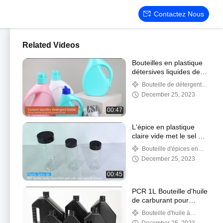
Contactez Nous
Related Videos
Bouteilles en plastique
détersives liquides de
blanchisserie de HDPE
Bouteille de détergent
avec le gallon de
de blanchisserie
December 25, 2023
mesure 3000ml du
chapeau 1
00:47
L'épice en plastique
claire vide met le sel en
bouteille Shaker
Bouteille d'épices en
Seasoning Jars Bulk
plastique
December 25, 2023
d'ANIMAL FAMILIER de
100Ml 250Ml
00:45
PCR 1L Bouteille d'huile
de carburant pour
moteur à essence avec
Bouteille d'huile à
capot à vis
moteur