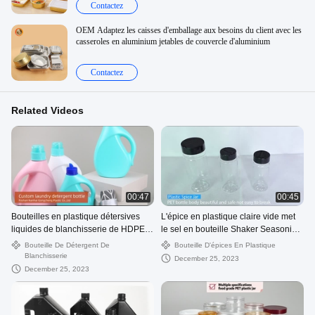
Contactez
OEM Adaptez les caisses d'emballage aux besoins du client avec les
casseroles en aluminium jetables de couvercle d'aluminium
Contactez
Related Videos
00:47
00:45
Bouteilles en plastique détersives
L'épice en plastique claire vide met
liquides de blanchisserie de HDPE
le sel en bouteille Shaker Seasoning
avec le gallon de mesure 3000ml du
Jars Bulk d'ANIMAL FAMILIER de
Bouteille De Détergent De
Bouteille D'épices En Plastique
chapeau 1
100Ml 250Ml
Blanchisserie
December 25, 2023
December 25, 2023