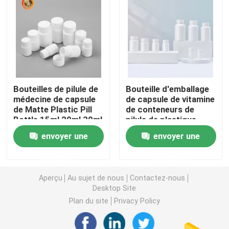
Bouteille en plastique de sauce à compression
Bouteille de détergent de blanchisserie
Bouteilles de pilule de
Bouteille d'emballage
Pesticides empaquetant des bouteilles
médecine de capsule
de capsule de vitamine
de Matte Plastic Pill
de conteneurs de
Bottle 15ml 20ml 30ml
pilule de plastique
Boîte à biscuits de sucrerie
de HDPE
polyéthylène
envoyer une
envoyer une
Capsule en plastique
demande
demande
Aperçu
Au sujet de nous
Contactez-nous
Préformation en plastique de bouteille
Desktop Site
Plan du site
Privacy Policy
Bouteilles en plastique de condiment