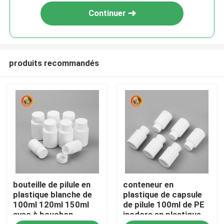
Continuer
produits recommandés
Aperçu
bouteille de pilule en
conteneur en
Produits
plastique blanche de
plastique de capsule
100ml 120ml 150ml
de pilule 100ml de PE
avec à bouchon
inodore en plastique
Vidéos