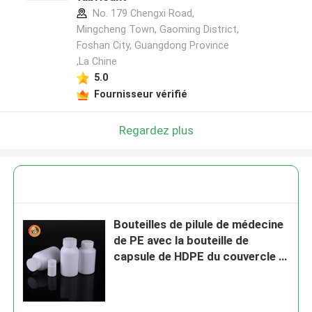
No. 179 Chengxi Road,
Mingcheng Town, Gaoming District,
Foshan City, Guangdong Province
,La Chine
5.0
Fournisseur vérifié
Regardez plus
Bouteilles de pilule de médecine
de PE avec la bouteille de
capsule de HDPE du couvercle à
visser 120ml 150ml