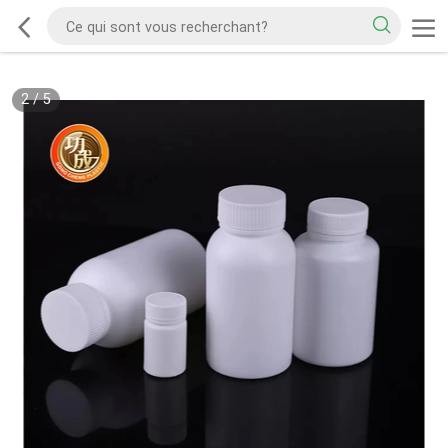
2
/
5