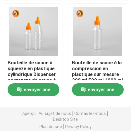
Bouteille en plastique de sauce à compression
Bouteille de détergent de blanchisserie
Pesticides empaquetant des bouteilles
Bouteille de sauce à
Bouteille de sauce à la
squeeze en plastique
compression en
Boîte à biscuits de sucrerie
cylindrique Dispenser
plastique sur mesure
contenant de sauce à
300 ml 500 ml 1000 ml
squeeze type de
pour les
Capsule en plastique
envoyer une
envoyer une
fermeture
assaisonnements
demande
demande
Préformation en plastique de bouteille
Aperçu
Au sujet de nous
Contactez-nous
Desktop Site
Bouteilles en plastique de condiment
Plan du site
Privacy Policy