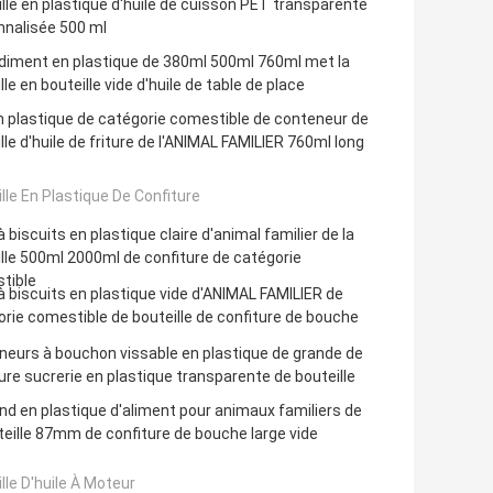
lle en plastique d'huile de cuisson PET transparente
nnalisée 500 ml
ndiment en plastique de 380ml 500ml 760ml met la
lle en bouteille vide d'huile de table de place
 plastique de catégorie comestible de conteneur de
lle d'huile de friture de l'ANIMAL FAMILIER 760ml long
lle En Plastique De Confiture
à biscuits en plastique claire d'animal familier de la
lle 500ml 2000ml de confiture de catégorie
tible
à biscuits en plastique vide d'ANIMAL FAMILIER de
rie comestible de bouteille de confiture de bouche
eurs à bouchon vissable en plastique de grande de
ure sucrerie en plastique transparente de bouteille
nd en plastique d'aliment pour animaux familiers de
teille 87mm de confiture de bouche large vide
lle D'huile À Moteur