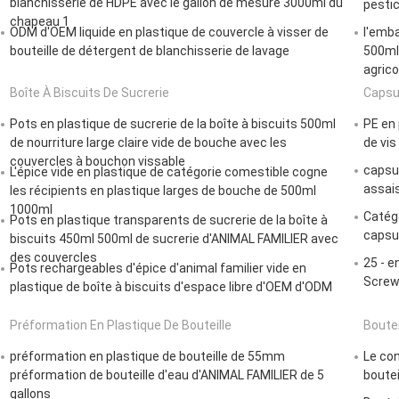
blanchisserie de HDPE avec le gallon de mesure 3000ml du
pestic
chapeau 1
ODM d'OEM liquide en plastique de couvercle à visser de
l'emba
bouteille de détergent de blanchisserie de lavage
500ml 
agrico
Boîte À Biscuits De Sucrerie
Capsul
Pots en plastique de sucrerie de la boîte à biscuits 500ml
PE en 
de nourriture large claire vide de bouche avec les
de vis
couvercles à bouchon vissable
capsu
L'épice vide en plastique de catégorie comestible cogne
assai
les récipients en plastique larges de bouche de 500ml
1000ml
Catég
Pots en plastique transparents de sucrerie de la boîte à
capsul
biscuits 450ml 500ml de sucrerie d'ANIMAL FAMILIER avec
des couvercles
25 - e
Pots rechargeables d'épice d'animal familier vide en
Screw
plastique de boîte à biscuits d'espace libre d'OEM d'ODM
Préformation En Plastique De Bouteille
Boutei
préformation en plastique de bouteille de 55mm
Le co
préformation de bouteille d'eau d'ANIMAL FAMILIER de 5
boutei
gallons