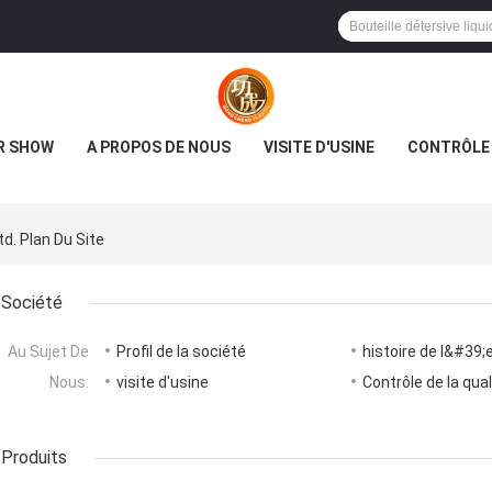
R SHOW
A PROPOS DE NOUS
VISITE D'USINE
CONTRÔLE 
d. Plan Du Site
Société
Au Sujet De
Profil de la société
histoire de l&#39;
Nous:
visite d'usine
Contrôle de la qual
Produits