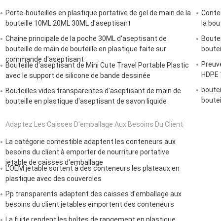
Porte-bouteilles en plastique portative de gel de main de la
Conten
bouteille 10ML 20ML 30ML d'aseptisant
la bou
Chaîne principale de la poche 30ML d'aseptisant de
Boutei
bouteille de main de bouteille en plastique faite sur
boutei
commande d'aseptisant
Preuve
Bouteille d'aseptisant de Mini Cute Travel Portable Plastic
HDPE 1
avec le support de silicone de bande dessinée
boutei
Bouteilles vides transparentes d'aseptisant de main de
boutei
bouteille en plastique d'aseptisant de savon liquide
Adaptez Les Caisses D'emballage Aux Besoins Du Client
La catégorie comestible adaptent les conteneurs aux
besoins du client à emporter de nourriture portative
jetable de caisses d'emballage
L'OEM jetable sortent à des conteneurs les plateaux en
plastique avec des couvercles
Pp transparents adaptent des caisses d'emballage aux
besoins du client jetables emportent des conteneurs
La fuite rendent les boîtes de rangement en plastique