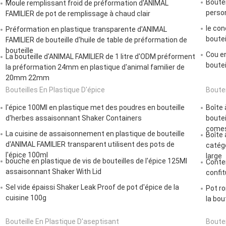
Boutei
Moule remplissant froid de préformation d'ANIMAL
perso
FAMILIER de pot de remplissage à chaud clair
le co
Préformation en plastique transparente d'ANIMAL
boutei
FAMILIER de bouteille d'huile de table de préformation de
bouteille
Cou en
La bouteille d'ANIMAL FAMILIER de 1 litre d'ODM préforment
boutei
la préformation 24mm en plastique d'animal familier de
20mm 22mm
Bouteilles En Plastique D'épice
Boutei
l'épice 100Ml en plastique met des poudres en bouteille
Boîte 
d'herbes assaisonnant Shaker Containers
boutei
comes
La cuisine de assaisonnement en plastique de bouteille
Boîte 
d'ANIMAL FAMILIER transparent utilisent des pots de
catégo
l'épice 100ml
large
bouche en plastique de vis de bouteilles de l'épice 125Ml
Conten
assaisonnant Shaker With Lid
confit
Sel vide épaissi Shaker Leak Proof de pot d'épice de la
Pot ro
cuisine 100g
la bou
Bouteille En Plastique D'aseptisant
Boutei