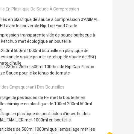
ille En Plastique De Sauce À Compression
lles en plastique de sauce à compression d'ANIMAL
ER avec le couvercle Flip Top Food Grade
mpression transparente vide de sauce barbecue à
 Ketchup met écologique en bouteille
250ml 500ml 1000ml bouteille en plastique de
ession de sauce pour le ketchup de sauce de BBQ
ate d'huile
lle 230ml 250ml 500ml 1000ml de Flip Cap Plastic
ze Sauce pour le ketchup de tomate
cides Empaquetant Des Bouteilles
llage de pesticides de PE met la bouteille en
lle chimique en plastique de 100ml 200ml 500ml
l
llage en plastique de pesticides d'insecticides
MAL FAMILIER met 1000ml en bouteille
sticides de 500ml 1000ml que l'emballage met les