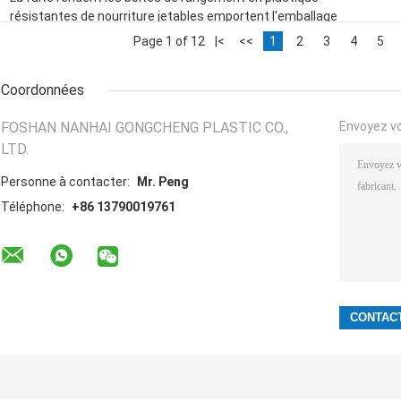
résistantes de nourriture jetables emportent l'emballage
Page 1 of 12
|<
<<
1
2
3
4
5
Coordonnées
FOSHAN NANHAI GONGCHENG PLASTIC CO.,
Envoyez v
LTD.
Personne à contacter:
Mr. Peng
Téléphone:
+86 13790019761