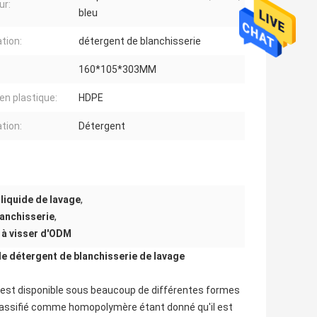
ur:
bleu
ation:
détergent de blanchisserie
160*105*303MM
en plastique:
HDPE
ation:
Détergent
 liquide de lavage
,
lanchisserie
,
e à visser d'ODM
de détergent de blanchisserie de lavage
. Il est disponible sous beaucoup de différentes formes
 classifié comme homopolymère étant donné qu'il est