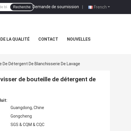
Demande de soumission
|
French
Recherche
DE LA QUALITÉ
CONTACT
NOUVELLES
le De Détergent De Blanchisserie De Lavage
visser de bouteille de détergent de
uit:
Guangdong, Chine
Gongcheng
SGS & CQM & CQC