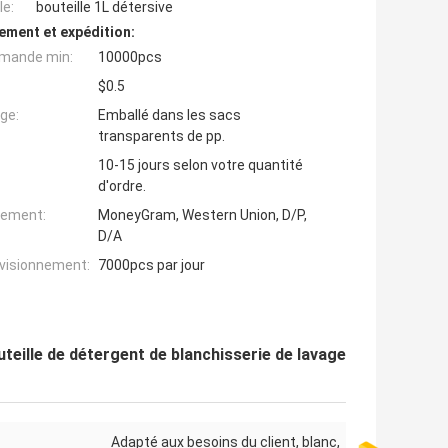
e:
bouteille 1L détersive
ement et expédition:
mande min:
10000pcs
$0.5
ge:
Emballé dans les sacs
transparents de pp.
10-15 jours selon votre quantité
d'ordre.
iement:
MoneyGram, Western Union, D/P,
D/A
ovisionnement:
7000pcs par jour
teille de détergent de blanchisserie de lavage
Adapté aux besoins du client, blanc,