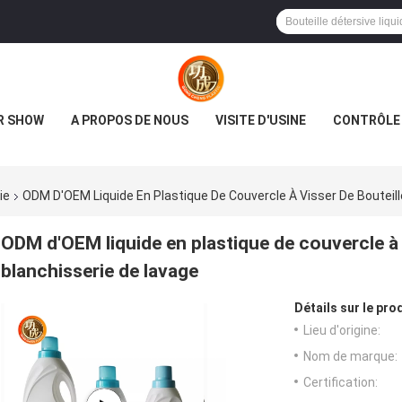
R SHOW
A PROPOS DE NOUS
VISITE D'USINE
CONTRÔLE 
ie
ODM D'OEM Liquide En Plastique De Couvercle À Visser De Bouteil
ODM d'OEM liquide en plastique de couvercle à 
blanchisserie de lavage
Détails sur le prod
Lieu d'origine:
Nom de marque:
Certification: