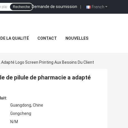
Demande de soumission
|
French
Recherche
DE LA QUALITÉ
CONTACT
NOUVELLES
A Adapté Logo Screen Printing Aux Besoins Du Client
le de pilule de pharmacie a adapté
uit:
Guangdong, Chine
Gongcheng
N/M