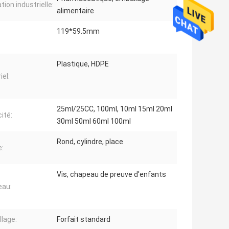
ation industrielle:
alimentaire
119*59.5mm
Plastique, HDPE
iel:
25ml/25CC, 100ml, 10ml 15ml 20ml
ité:
30ml 50ml 60ml 100ml
Rond, cylindre, place
:
Vis, chapeau de preuve d'enfants
eau:
lage:
Forfait standard