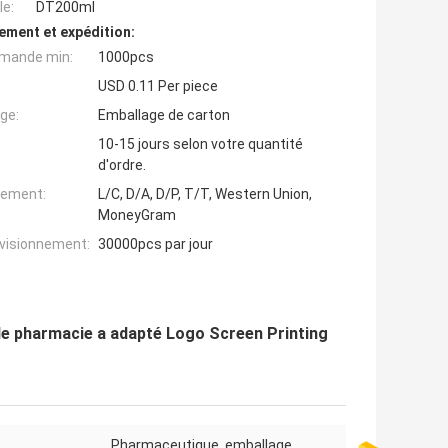
e:
DT200ml
ement et expédition:
mande min:
1000pcs
USD 0.11 Per piece
ge:
Emballage de carton
10-15 jours selon votre quantité
d'ordre.
iement:
L/C, D/A, D/P, T/T, Western Union,
MoneyGram
ovisionnement:
30000pcs par jour
e de pharmacie a adapté Logo Screen Printing
Pharmaceutique, emballage