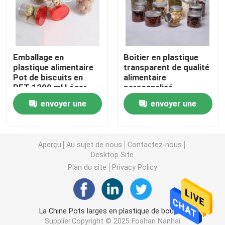
Bouteille en plastique de sauce à compression
Emballage en
Boîtier en plastique
Bouteille de détergent de blanchisserie
plastique alimentaire
transparent de qualité
Pot de biscuits en
alimentaire
PET 1200 ml Léger
personnalisé
Pesticides empaquetant des bouteilles
envoyer une
envoyer une
Boîte à biscuits de sucrerie
demande
demande
Aperçu
Au sujet de nous
Contactez-nous
Capsule en plastique
Desktop Site
Plan du site
Privacy Policy
Préformation en plastique de bouteille
La Chine Pots larges en plastique de bouche
Bouteilles en plastique de condiment
Supplier.Copyright © 2025 Foshan Nanhai