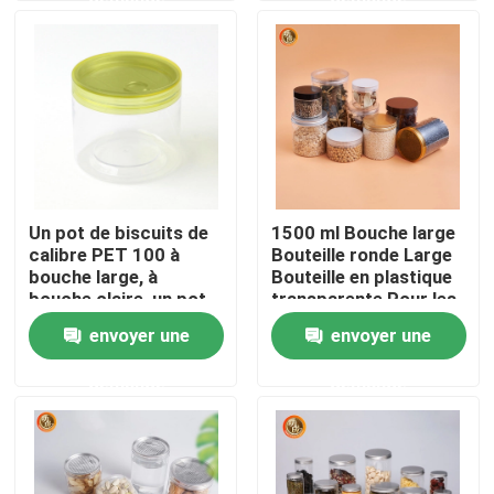
animaux de compagnie
VR Show
A propos de nous
Visite d'usine
Un pot de biscuits de
1500 ml Bouche large
calibre PET 100 à
Bouteille ronde Large
Contrôle de la qualité
bouche large, à
Bouteille en plastique
bouche claire, un pot
transparente Pour les
de biscuits de cuisine
aliments Calibre 100
envoyer une
envoyer une
Contact
demande
demande
nouvelles
Bouteille de pilule en plastique