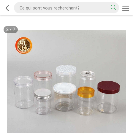
2
/
7