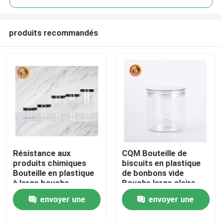
produits recommandés
Résistance aux
CQM Bouteille de
Aperçu
produits chimiques
biscuits en plastique
Bouteille en plastique
de bonbons vide
à large bouche
Bouche large claire
Produits
transparente avec
Entreposage de
envoyer une
envoyer une
couvercle
nourriture Bouteilles
en plastique pour
Vidéos
demande
demande