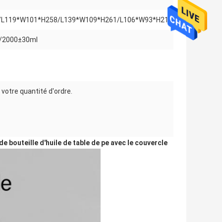
/L119*W101*H258/L139*W109*H261/L106*W93*H213
/2000±30ml
 votre quantité d'ordre.
 bouteille d'huile de table de pe avec le couvercle