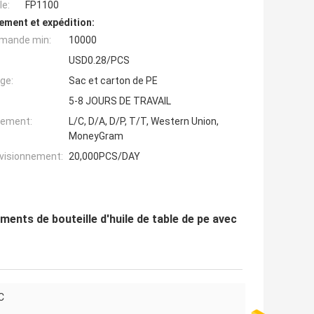
e:
FP1100
ement et expédition:
mande min:
10000
USD0.28/PCS
ge:
Sac et carton de PE
5-8 JOURS DE TRAVAIL
iement:
L/C, D/A, D/P, T/T, Western Union,
MoneyGram
ovisionnement:
20,000PCS/DAY
ments de bouteille d'huile de table de pe avec
C