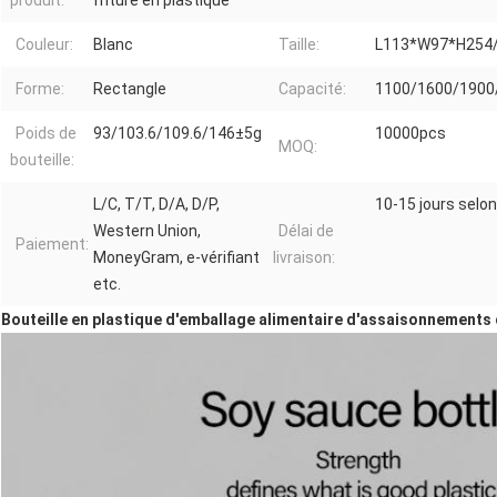
produit:
friture en plastique
Couleur:
Blanc
Taille:
L113*W97*H254
Forme:
Rectangle
Capacité:
1100/1600/1900
Poids de
93/103.6/109.6/146±5g
10000pcs
MOQ:
bouteille:
L/C, T/T, D/A, D/P,
10-15 jours selon
Western Union,
Délai de
Paiement:
MoneyGram, e-vérifiant
livraison:
etc.
Bouteille en plastique d'emballage alimentaire d'assaisonnements de