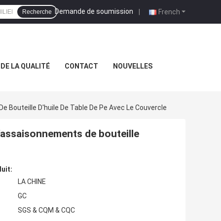
Demande de soumission
|
French
Recherche
DE LA QUALITÉ
CONTACT
NOUVELLES
e Bouteille D'huile De Table De Pe Avec Le Couvercle
d'assaisonnements de bouteille
uit:
LA CHINE
GC
SGS & CQM & CQC