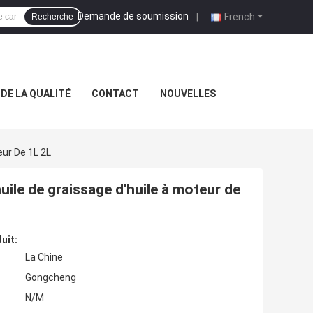
Demande de soumission
|
French
Recherche
DE LA QUALITÉ
CONTACT
NOUVELLES
eur De 1L 2L
huile de graissage d'huile à moteur de
uit:
La Chine
Gongcheng
N/M