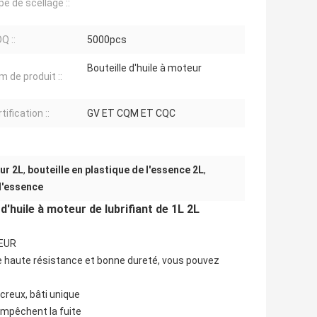
e de scellage ::
Q ::
5000pcs
Bouteille d'huile à moteur
 de produit ::
tification ::
GV ET CQM ET CQC
eur 2L
,
bouteille en plastique de l'essence 2L
,
 d'essence
'huile à moteur de lubrifiant de 1L 2L
EUR
de haute résistance et bonne dureté, vous pouvez
creux, bâti unique
empêchent la fuite