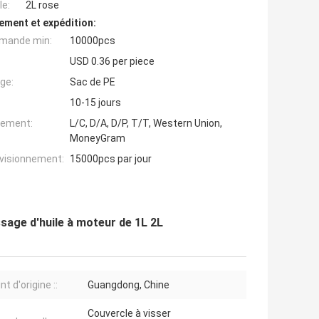
e:
2L rose
ement et expédition:
mande min:
10000pcs
USD 0.36 per piece
ge:
Sac de PE
10-15 jours
iement:
L/C, D/A, D/P, T/T, Western Union,
MoneyGram
ovisionnement:
15000pcs par jour
issage d'huile à moteur de 1L 2L
nt d'origine ::
Guangdong, Chine
Couvercle à visser