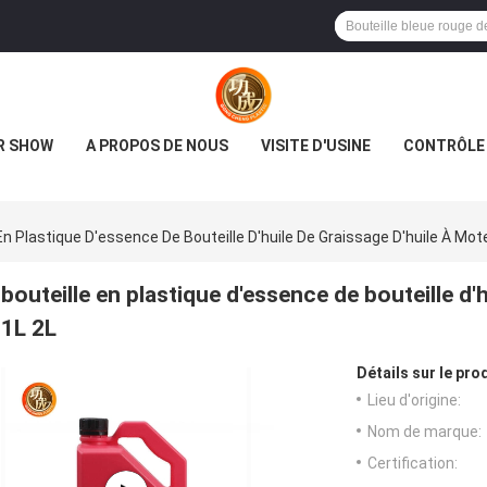
R SHOW
A PROPOS DE NOUS
VISITE D'USINE
CONTRÔLE 
En Plastique D'essence De Bouteille D'huile De Graissage D'huile À Mot
bouteille en plastique d'essence de bouteille d'
1L 2L
Détails sur le prod
Lieu d'origine:
Nom de marque:
Certification: