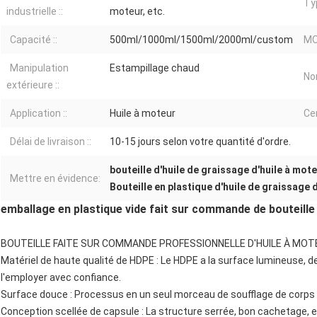
Typ
industrielle ::
moteur, etc.
Capacité ::
500ml/1000ml/1500ml/2000ml/custom
MO
Manipulation
Estampillage chaud
Nom
extérieure ::
Application ::
Huile à moteur
Cer
Délai de livraison ::
10-15 jours selon votre quantité d'ordre.
bouteille d'huile de graissage d'huile à mot
Mettre en évidence:
Bouteille en plastique d'huile de graissage
emballage en plastique vide fait sur commande de bouteille d
BOUTEILLE FAITE SUR COMMANDE PROFESSIONNELLE D'HUILE À MOT
Matériel de haute qualité de HDPE : Le HDPE a la surface lumineuse, 
l'employer avec confiance.
Surface douce : Processus en un seul morceau de soufflage de corps 
Conception scellée de capsule : La structure serrée, bon cachetage, 