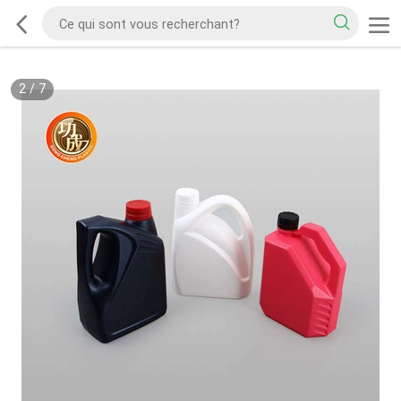
2
/
7