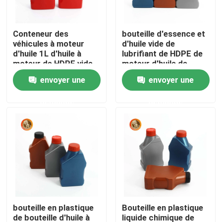
VR Show
Conteneur des
bouteille d'essence et
véhicules à moteur
d'huile vide de
d'huile 1L d'huile à
lubrifiant de HDPE de
A propos de nous
moteur de HDPE vide
moteur d'huile de
de bouteille
moteur d'essence du
envoyer une
envoyer une
pe 1l d'aperçu gratuit
Visite d'usine
demande
demande
Contrôle de la qualité
Contact
nouvelles
bouteille en plastique
Bouteille en plastique
Bouteille de pilule en plastique
de bouteille d'huile à
liquide chimique de