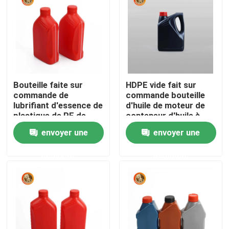
Bouteille faite sur
HDPE vide fait sur
commande de
commande bouteille
lubrifiant d'essence de
d'huile de moteur de
plastique de PE de
conteneur d'huile à
bouteille d'huile à
moteur de 2 litres
envoyer une
envoyer une
moteur de label
demande
demande
Aperçu
Produits
Vidéos