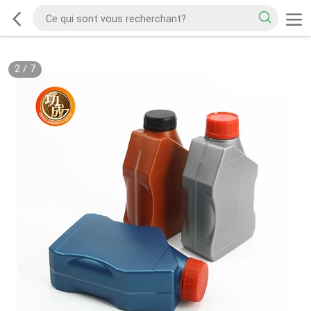
2
/
7