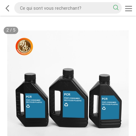
2
/
5