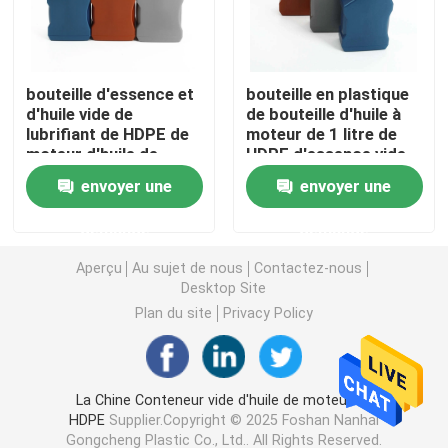
Bouteille en plastique de sauce à compression
bouteille d'essence et
bouteille en plastique
d'huile vide de
de bouteille d'huile à
Bouteille de détergent de blanchisserie
lubrifiant de HDPE de
moteur de 1 litre de
moteur d'huile de
HDPE d'essence vide
moteur d'essence du
en plastique d'huile de
Pesticides empaquetant des bouteilles
envoyer une
envoyer une
pe 1l d'aperçu gratuit
lubrification
demande
demande
Boîte à biscuits de sucrerie
Aperçu
Au sujet de nous
Contactez-nous
Desktop Site
Capsule en plastique
Plan du site
Privacy Policy
Préformation en plastique de bouteille
La Chine Conteneur vide d'huile de moteur de
HDPE
Supplier.Copyright © 2025 Foshan Nanhai
Bouteilles en plastique de condiment
Gongcheng Plastic Co., Ltd.. All Rights Reserved.