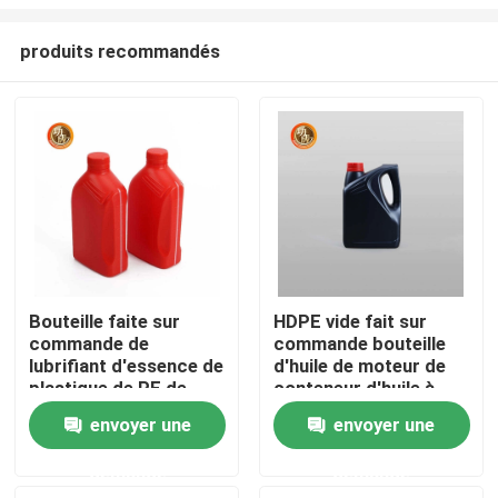
produits recommandés
Bouteille faite sur
HDPE vide fait sur
commande de
commande bouteille
Aperçu
lubrifiant d'essence de
d'huile de moteur de
plastique de PE de
conteneur d'huile à
bouteille d'huile à
moteur de 2 litres
Produits
envoyer une
envoyer une
moteur de label
demande
demande
Vidéos