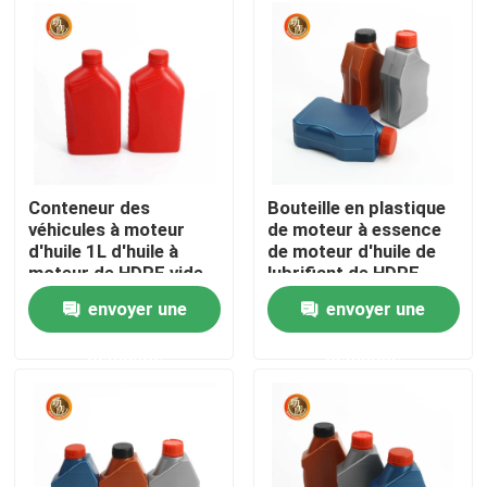
VR Show
A propos de nous
Visite d'usine
Conteneur des
Bouteille en plastique
véhicules à moteur
de moteur à essence
d'huile 1L d'huile à
de moteur d'huile de
Contrôle de la qualité
moteur de HDPE vide
lubrifiant de HDPE
de bouteille
d'essence et d'huile
envoyer une
envoyer une
vide d'huile à moteur
Contact
demande
demande
nouvelles
Bouteille de pilule en plastique