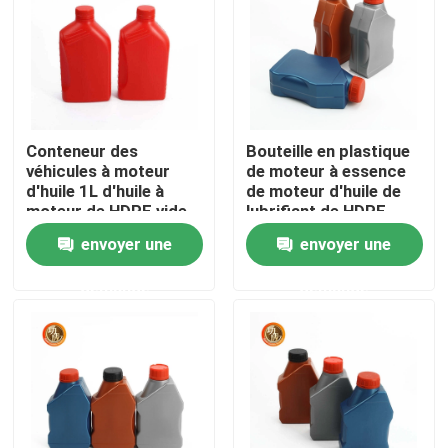
VR Show
A propos de nous
Conteneur des
Bouteille en plastique
véhicules à moteur
de moteur à essence
Visite d'usine
d'huile 1L d'huile à
de moteur d'huile de
moteur de HDPE vide
lubrifiant de HDPE
de bouteille
d'essence et d'huile
envoyer une
envoyer une
Contrôle de la qualité
vide d'huile à moteur
demande
demande
Contact
nouvelles
Bouteille de pilule en plastique