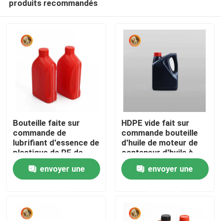
produits recommandés
Bouteille faite sur
HDPE vide fait sur
commande de
commande bouteille
lubrifiant d'essence de
d'huile de moteur de
plastique de PE de
conteneur d'huile à
Aperçu
bouteille d'huile à
moteur de 2 litres
envoyer une
envoyer une
moteur de label
Produits
demande
demande
Vidéos