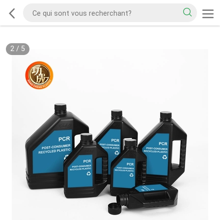
2
/
5