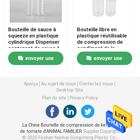
Bouteille en plastique de sauce à compression
Bouteille de sauce à
Bouteille libre en
squeeze en plastique
plastique réutilisable
Bouteille de détergent de blanchisserie
cylindrique Dispenser
de compression de
contenant de sauce à
condiment de la
squeeze type de
bouteille BPA de sauce
Pesticides empaquetant des bouteilles
envoyer une
envoyer une
fermeture
à compression
demande
demande
Boîte à biscuits de sucrerie
Aperçu
Au sujet de nous
Contactez-nous
Desktop Site
Capsule en plastique
Plan du site
Privacy Policy
Préformation en plastique de bouteille
La Chine Bouteille de compression de ketchup
de tomate d'ANIMAL FAMILIER
Supplier.Copyright
Bouteilles en plastique de condiment
© 2025 Foshan Nanhai Gongcheng Plastic Co.,