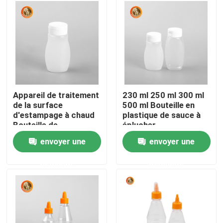
VR Show
A propos de nous
Visite d'usine
Appareil de traitement
230 ml 250 ml 300 ml
de la surface
500 ml Bouteille en
d'estampage à chaud
plastique de sauce à
Contrôle de la qualité
Bouteille de
éplucher
condiment avec
envoyer une
envoyer une
bouchon facile à
Contact
serrer
demande
demande
nouvelles
Bouteille de pilule en plastique