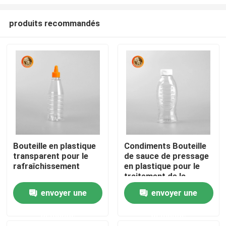
produits recommandés
Bouteille en plastique
Condiments Bouteille
transparent pour le
de sauce de pressage
Aperçu
rafraîchissement
en plastique pour le
traitement de la
surface d'estampage
Produits
envoyer une
envoyer une
à chaud
demande
demande
Vidéos