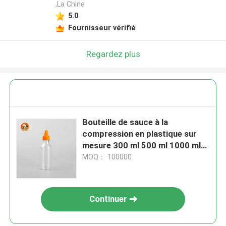
,La Chine
5.0
Fournisseur vérifié
Regardez plus
Bouteille de sauce à la
compression en plastique sur
mesure 300 ml 500 ml 1000 ml
pour les assaisonnements
MOQ： 100000
Continuer