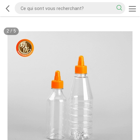
2
/
5