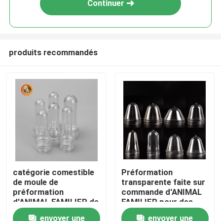
Continuer
produits recommandés
Aperçu
catégorie comestible
Préformation
de moule de
transparente faite sur
Produits
préformation
commande d'ANIMAL
d'ANIMAL FAMILIER de
FAMILIER pour des
bouteille d'eau de
bouteilles d'eau 1 litre
envoyer une
envoyer une
Vidéos