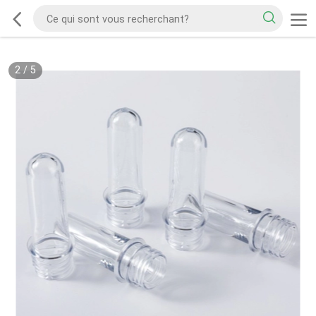
2
/
5