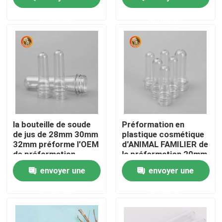
28mm 30mm 62mm
demande
demande
VR Show
A propos de nous
Visite d'usine
Contrôle de la qualité
la bouteille de soude
Préformation en
de jus de 28mm 30mm
plastique cosmétique
32mm préforme l'OEM
d'ANIMAL FAMILIER de
Contact
de préformation
la préformation 20mm
d'ANIMAL FAMILIER de
24mm 28mm de
envoyer une
envoyer une
5 gallons
bouteille
nouvelles
demande
demande
Bouteille de pilule en plastique