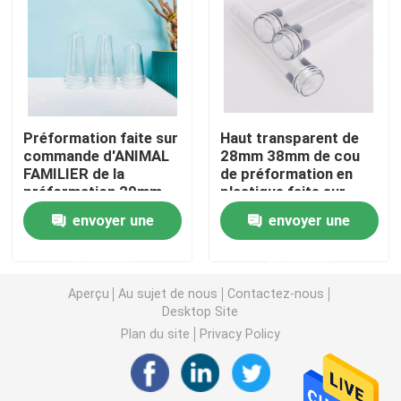
Bouteille en plastique de sauce à compression
Bouteille de détergent de blanchisserie
Préformation faite sur
Haut transparent de
commande d'ANIMAL
28mm 38mm de cou
Pesticides empaquetant des bouteilles
FAMILIER de la
de préformation en
préformation 29mm
plastique faite sur
30mm 28mm d'animal
commande de
Boîte à biscuits de sucrerie
envoyer une
envoyer une
familier de bouteille
bouteille
pour la bouteille
demande
demande
Capsule en plastique
Aperçu
Au sujet de nous
Contactez-nous
Desktop Site
Préformation en plastique de bouteille
Plan du site
Privacy Policy
Bouteilles en plastique de condiment